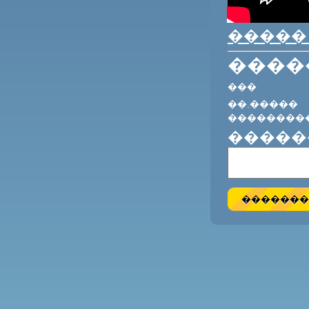
�����
����
���
��.��
��������
�����