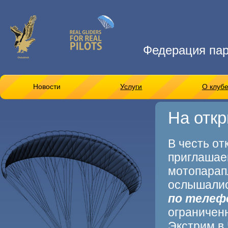
Федерация па
Новости
Услуги
О клуб
На откр
В честь от
приглашаем
мотопарапл
ослышались
по телеф
ограничен
Экстрим в 