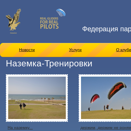
Федерация па
Новости
Услуги
О клуб
Наземка-Тренировки
На наземку...
держим, держим не роняе