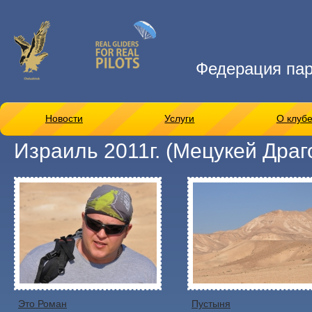
Федерация па
Новости
Услуги
О клуб
Израиль 2011г. (Мецукей Драг
Это Роман
Пустыня