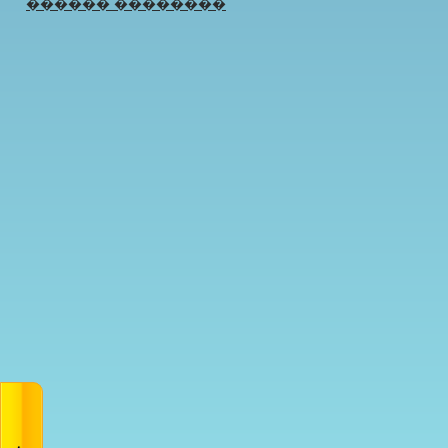
������ ��������